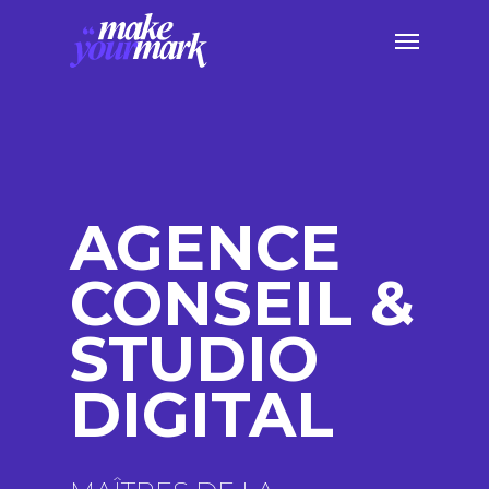
Skip
Menu
to
main
content
AGENCE
CONSEIL &
STUDIO
DIGITAL