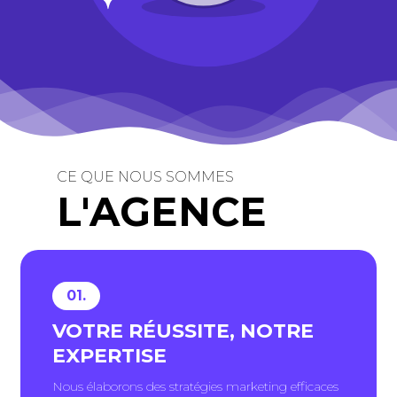
CE QUE NOUS SOMMES
L
'
A
G
E
N
C
E
01.
VOTRE RÉUSSITE, NOTRE
EXPERTISE
Nous élaborons des stratégies marketing efficaces